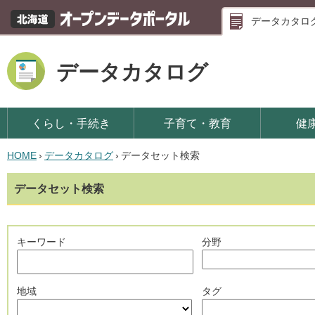
データカタロ
データカタログ
くらし・手続き
子育て・教育
健
HOME
›
データカタログ
›
データセット検索
データセット検索
キーワード
分野
地域
タグ