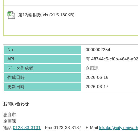
第13編 財政.xls (XLS 180KB)
No
0000002254
API
有
4ff744c5-cf0b-4648-a9
データ作成者
企画課
作成日時
2026-06-16
更新日時
2026-06-17
お問い合わせ
恵庭市
企画課
電話:
0123-33-3131
Fax:
0123-33-3137
E-Mail:
kikaku@city.eniwa.h