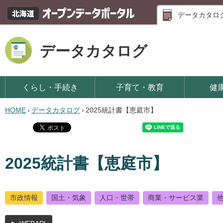
データカタロ
データカタログ
くらし・手続き
子育て・教育
健
HOME
›
データカタログ
›
2025統計書【恵庭市】
2025統計書【恵庭市】
市政情報
国土・気象
人口・世帯
商業・サービス業
他