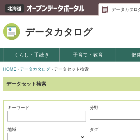
データカタロ
データカタログ
くらし・手続き
子育て・教育
健
HOME
›
データカタログ
›
データセット検索
データセット検索
キーワード
分野
地域
タグ