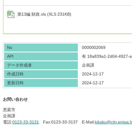
第13編 財政.xls (XLS 231KB)
No
0000002069
API
有
18a839a1-2d04-4927-a
データ作成者
企画課
作成日時
2024-12-17
更新日時
2024-12-17
お問い合わせ
恵庭市
企画課
電話:
0123-33-3131
Fax:
0123-33-3137
E-Mail:
kikaku@city.eniwa.h