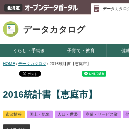
データカタロ
データカタログ
くらし・手続き
子育て・教育
健
HOME
›
データカタログ
›
2016統計書【恵庭市】
2016統計書【恵庭市】
市政情報
国土・気象
人口・世帯
商業・サービス業
他