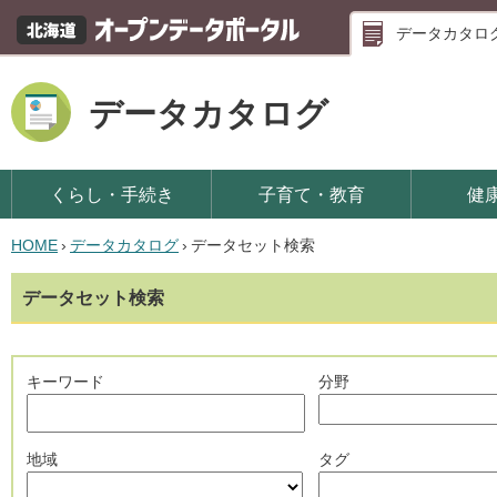
データカタロ
データカタログ
くらし・手続き
子育て・教育
健
HOME
›
データカタログ
›
データセット検索
データセット検索
キーワード
分野
地域
タグ