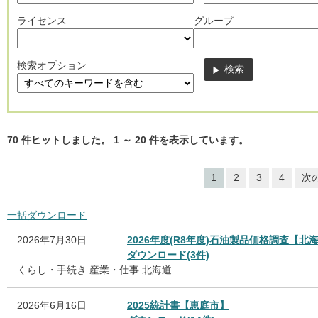
ライセンス
グループ
検索オプション
70
件ヒットしました。
1
～
20
件を表示しています。
1
2
3
4
次
一括ダウンロード
2026年7月30日
2026年度(R8年度)石油製品価格調査【北
ダウンロード(3件)
くらし・手続き
産業・仕事
北海道
2026年6月16日
2025統計書【恵庭市】