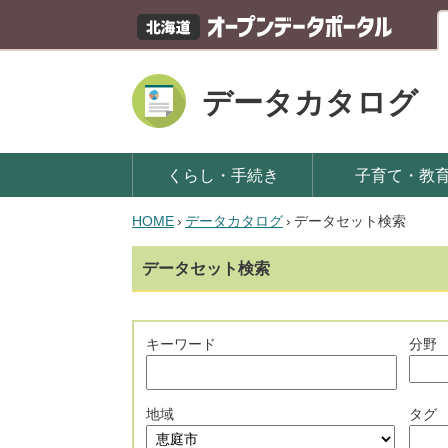
データカタログ
くらし・手続き
子育て・教
HOME
›
データカタログ
›
データセット検索
データセット検索
キーワード
分野
地域
タグ