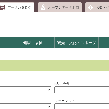
データカタログ
オープンデータ地図
お知ら
育
健康・福祉
観光・文化・スポーツ
eStat分野
フォーマット