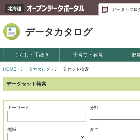
データカタロ
データカタログ
くらし・手続き
子育て・教育
健
HOME
›
データカタログ
›
データセット検索
データセット検索
キーワード
分野
地域
タグ