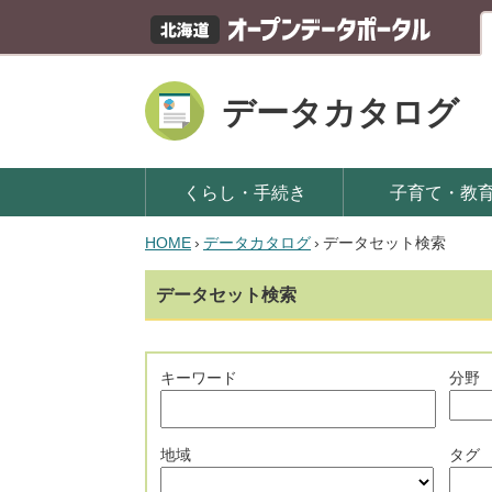
データカタログ
くらし・手続き
子育て・教
HOME
›
データカタログ
›
データセット検索
データセット検索
キーワード
分野
地域
タグ