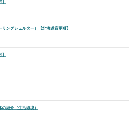
市】
ーリングシェルター）【北海道音更町】
村】
体の紹介（生活環境）