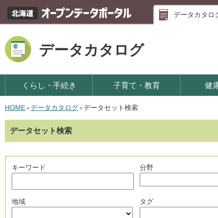
データカタロ
データカタログ
くらし・手続き
子育て・教育
健
HOME
›
データカタログ
›
データセット検索
データセット検索
キーワード
分野
地域
タグ