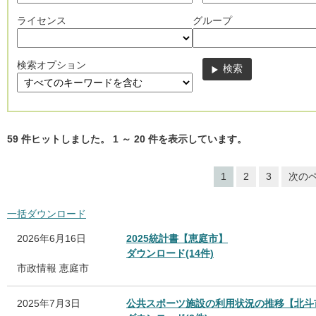
ライセンス
グループ
検索オプション
59
件ヒットしました。
1
～
20
件を表示しています。
1
2
3
次の
一括ダウンロード
2026年6月16日
2025統計書【恵庭市】
ダウンロード(14件)
市政情報
恵庭市
2025年7月3日
公共スポーツ施設の利用状況の推移【北斗