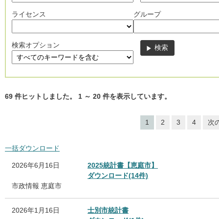
ライセンス
グループ
検索オプション
69
件ヒットしました。
1
～
20
件を表示しています。
1
2
3
4
次
一括ダウンロード
2026年6月16日
2025統計書【恵庭市】
ダウンロード(14件)
市政情報
恵庭市
2026年1月16日
士別市統計書