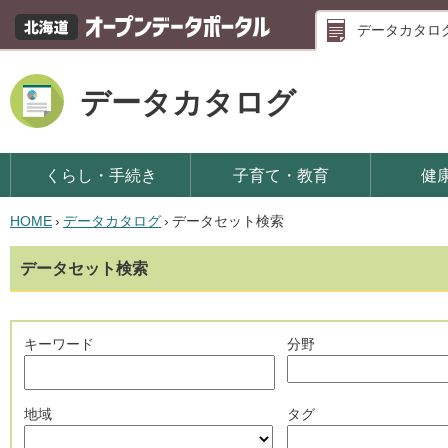
データカタロ
データカタログ
くらし・手続き
子育て・教育
健
HOME
›
データカタログ
›
データセット検索
データセット検索
キーワード
分野
地域
タグ