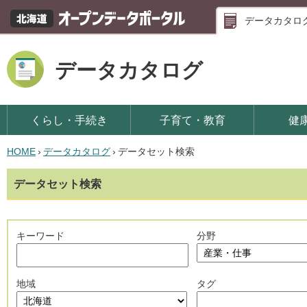
データカタロ
データカタログ
くらし・手続き
子育て・教育
健
HOME
›
データカタログ
›
データセット検索
データセット検索
キーワード
分野
地域
タグ