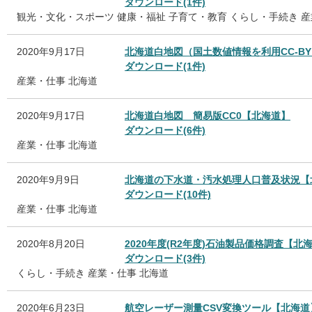
ダウンロード(1件)
観光・文化・スポーツ
健康・福祉
子育て・教育
くらし・手続き
産
2020年9月17日
北海道白地図（国土数値情報を利用CC-B
ダウンロード(1件)
産業・仕事
北海道
2020年9月17日
北海道白地図 簡易版CC0【北海道】
ダウンロード(6件)
産業・仕事
北海道
2020年9月9日
北海道の下水道・汚水処理人口普及状況【
ダウンロード(10件)
産業・仕事
北海道
2020年8月20日
2020年度(R2年度)石油製品価格調査【北
ダウンロード(3件)
くらし・手続き
産業・仕事
北海道
2020年6月23日
航空レーザー測量CSV変換ツール【北海道