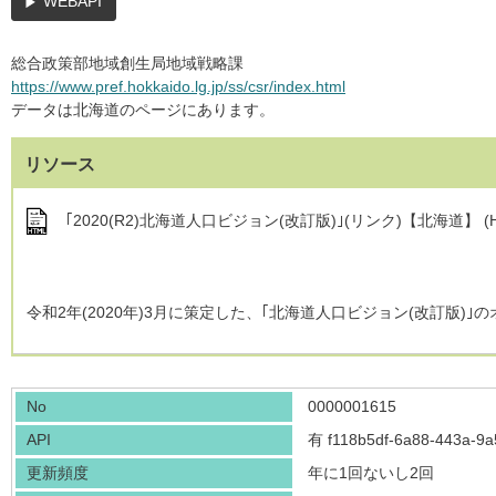
WEBAPI
総合政策部地域創生局地域戦略課
https://www.pref.hokkaido.lg.jp/ss/csr/index.html
データは北海道のページにあります。
リソース
｢2020(R2)北海道人口ビジョン(改訂版)｣(リンク)【北海道】 (
令和2年(2020年)3月に策定した、｢北海道人口ビジョン(改訂版)
No
0000001615
API
有
f118b5df-6a88-443a-9
更新頻度
年に1回ないし2回