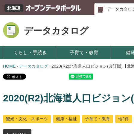
データカタロ
データカタログ
くらし・手続き
子育て・教育
健
HOME
›
データカタログ
›
2020(R2)北海道人口ビジョン(改訂版)【北
2020(R2)北海道人口ビジョ
観光・文化・スポーツ
健康・福祉
子育て・教育
他2件