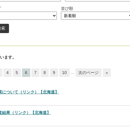
プ
並び順
います。
...
4
5
6
7
8
9
10
次のページ
»
対策について（リンク）【北海道】
検査結果（リンク）【北海道】