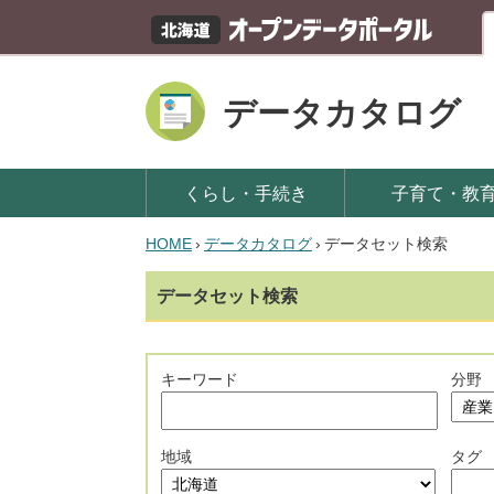
データカタログ
くらし・手続き
子育て・教
HOME
›
データカタログ
›
データセット検索
データセット検索
キーワード
分野
地域
タグ