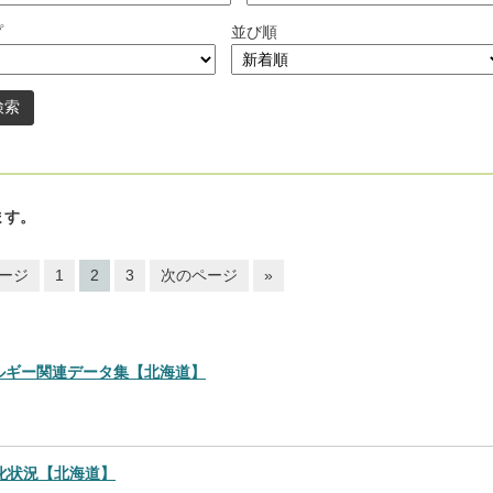
プ
並び順
ます。
ージ
1
2
3
次のページ
»
エネルギー関連データ集【北海道】
化状況【北海道】