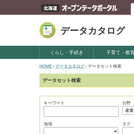
データカタログ
くらし・手続き
子育て・教
HOME
›
データカタログ
›
データセット検索
データセット検索
キーワード
分野
地域
タグ