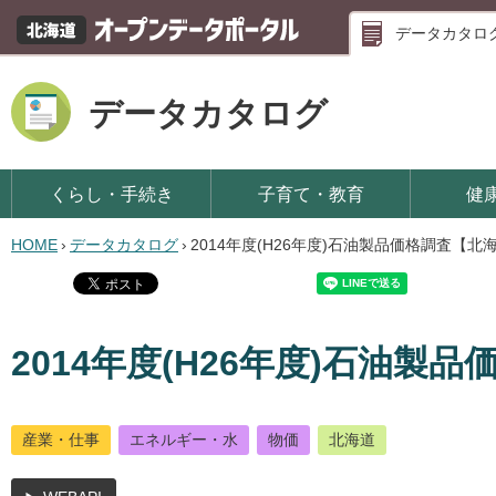
データカタロ
データカタログ
くらし・手続き
子育て・教育
健
HOME
›
データカタログ
›
2014年度(H26年度)石油製品価格調査【北
2014年度(H26年度)石油製
産業・仕事
エネルギー・水
物価
北海道