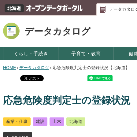
データカタロ
データカタログ
くらし・手続き
子育て・教育
健
HOME
›
データカタログ
›
応急危険度判定士の登録状況【北海道】
応急危険度判定士の登録状況
産業・仕事
建設
土木
北海道