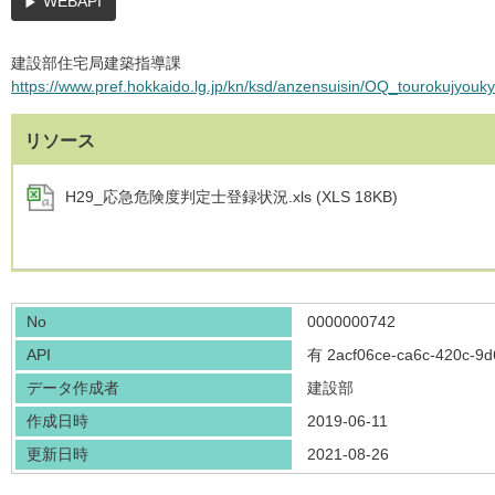
WEBAPI
建設部住宅局建築指導課
https://www.pref.hokkaido.lg.jp/kn/ksd/anzensuisin/OQ_tourokujyouk
リソース
H29_応急危険度判定士登録状況.xls (XLS 18KB)
No
0000000742
API
有
2acf06ce-ca6c-420c-9
データ作成者
建設部
作成日時
2019-06-11
更新日時
2021-08-26