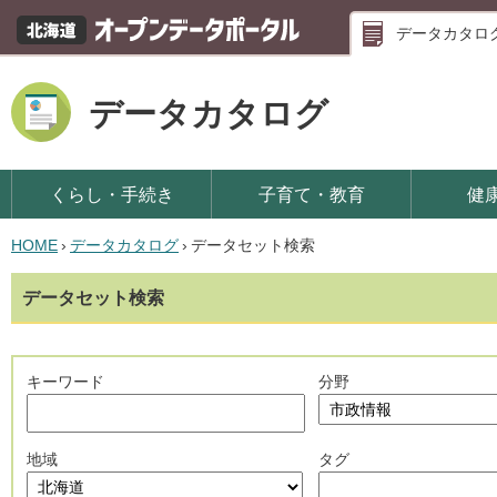
データカタロ
データカタログ
くらし・手続き
子育て・教育
健
HOME
›
データカタログ
›
データセット検索
データセット検索
キーワード
分野
地域
タグ