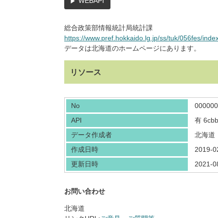
WEBAPI
総合政策部情報統計局統計課
https://www.pref.hokkaido.lg.jp/ss/tuk/056fes/inde
データは北海道のホームページにあります。
リソース
No
000000
API
有
6cb
データ作成者
北海道
作成日時
2019-0
更新日時
2021-0
お問い合わせ
北海道