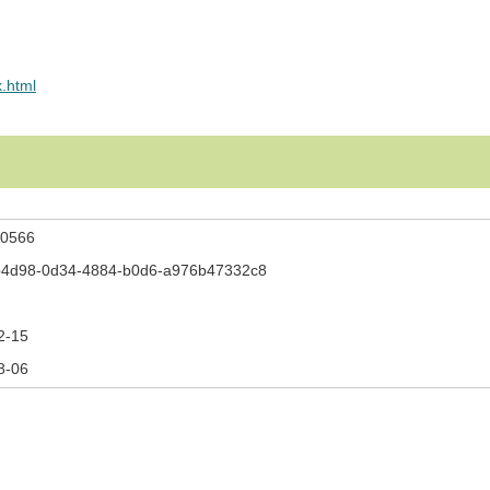
x.html
0566
b4d98-0d34-4884-b0d6-a976b47332c8
2-15
8-06