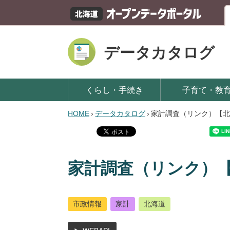
データカタログ
くらし・手続き
子育て・教
HOME
›
データカタログ
›
家計調査（リンク）【北
家計調査（リンク）
市政情報
家計
北海道