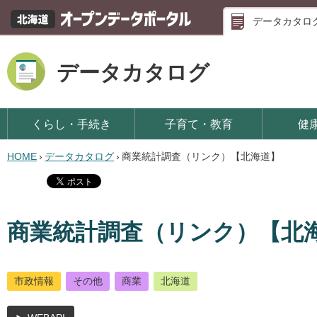
データカタロ
データカタログ
くらし・手続き
子育て・教育
健
HOME
›
データカタログ
›
商業統計調査（リンク）【北海道】
商業統計調査（リンク）【北
市政情報
その他
商業
北海道