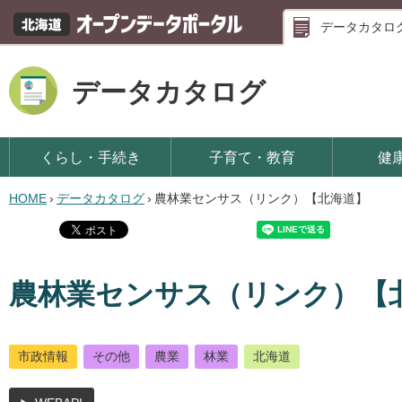
データカタロ
データカタログ
くらし・手続き
子育て・教育
健
HOME
›
データカタログ
›
農林業センサス（リンク）【北海道】
農林業センサス（リンク）【
市政情報
その他
農業
林業
北海道