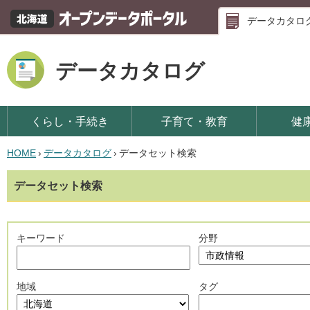
データカタロ
データカタログ
くらし・手続き
子育て・教育
健
HOME
›
データカタログ
›
データセット検索
データセット検索
キーワード
分野
地域
タグ