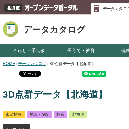
データカタロ
データカタログ
くらし・手続き
子育て・教育
健
HOME
›
データカタログ
›
3D点群データ【北海道】
3D点群データ【北海道】
市政情報
地図・GIS
林業
北海道