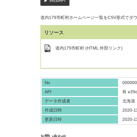
WEBAPI
道内179市町村ホームページ一覧をCSV形式でダ
リソース
道内179市町村 (HTML 外部リンク)
No
000000
API
有
e39d
データ作成者
北海道
作成日時
2020-1
更新日時
2020-1
お問い合わせ