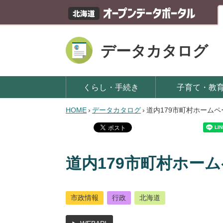
データカタログ
くらし・手続き
子育て・教
HOME
›
データカタログ
›
道内179市町村ホーム
道内179市町村ホー
市政情報
行政
北海道