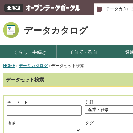
データカタロ
データカタログ
くらし・手続き
子育て・教育
健
HOME
›
データカタログ
›
データセット検索
データセット検索
キーワード
分野
地域
タグ