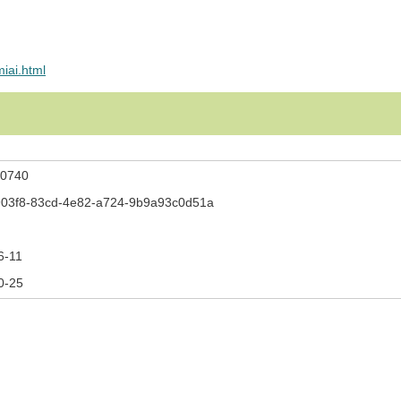
miai.html
0740
03f8-83cd-4e82-a724-9b9a93c0d51a
6-11
0-25