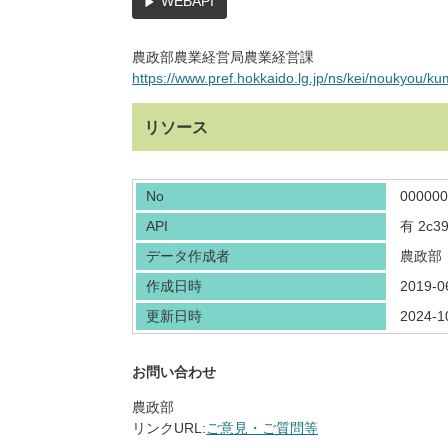
WEBAPI
農政部農業経営局農業経営課
https://www.pref.hokkaido.lg.jp/ns/kei/noukyou/ku
リソース
No
000000
API
有
2c39
データ作成者
農政部
作成日時
2019-0
更新日時
2024-1
お問い合わせ
農政部
リンクURL:
ご意見・ご質問等