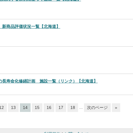
 新商品評価状況一覧【北海道】
の長寿命化修繕計画 施設一覧（リンク）【北海道】
...
12
13
14
15
16
17
18
次のページ
»