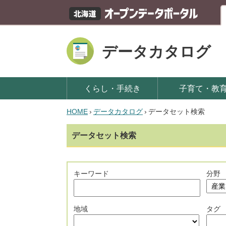
データカタログ
くらし・手続き
子育て・教
HOME
›
データカタログ
›
データセット検索
データセット検索
キーワード
分野
地域
タグ