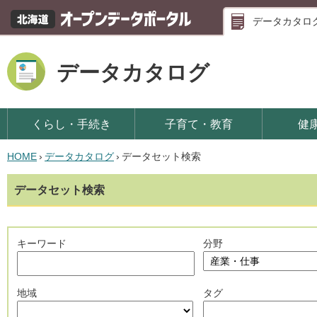
データカタロ
データカタログ
くらし・手続き
子育て・教育
健
HOME
›
データカタログ
›
データセット検索
データセット検索
キーワード
分野
地域
タグ