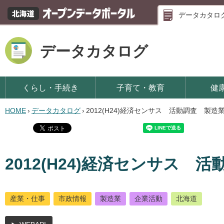
データカタロ
データカタログ
くらし・手続き
子育て・教育
健
HOME
›
データカタログ
›
2012(H24)経済センサス 活動調査 製
2012(H24)経済センサス
産業・仕事
市政情報
製造業
企業活動
北海道