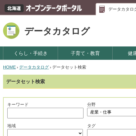
データカタロ
データカタログ
くらし・手続き
子育て・教育
健
HOME
›
データカタログ
›
データセット検索
データセット検索
キーワード
分野
地域
タグ