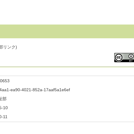
部リンク)
0653
4aa1-ea90-4021-852a-17aaf5a1e6ef
祉部
5-10
0-11