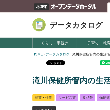
データカタログ
くらし・手続き
子育て・教
HOME
›
データカタログ
›
滝川保健所管内の生活衛
滝川保健所管内の生
産業・仕事
サービス業
食品等
保健衛