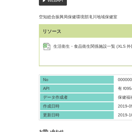
WEBAPI
空知総合振興局保健環境部滝川地域保健室
リソース
生活衛生・食品衛生関係施設一覧 (XLS 外
No
000000
API
有
f095
データ作成者
保健福
作成日時
2019-0
更新日時
2019-1
お問い合わせ