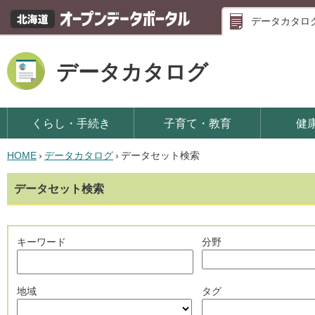
データカタロ
データカタログ
くらし・手続き
子育て・教育
健
HOME
›
データカタログ
›
データセット検索
データセット検索
キーワード
分野
地域
タグ