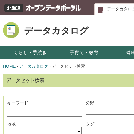
データカタロ
データカタログ
くらし・手続き
子育て・教育
健
HOME
›
データカタログ
›
データセット検索
データセット検索
キーワード
分野
地域
タグ