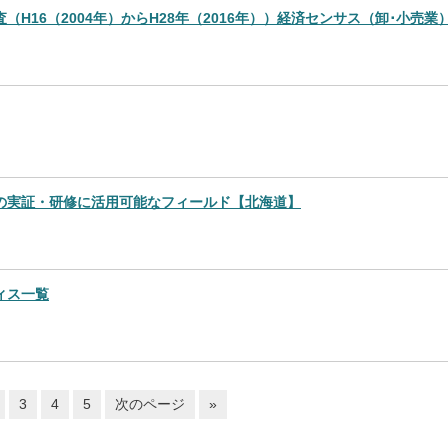
H16（2004年）からH28年（2016年））経済センサス（卸･小売業
の実証・研修に活用可能なフィールド【北海道】
ィス一覧
3
4
5
次のページ
»