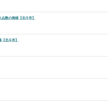
入込数の推移【北斗市】
移【北斗市】