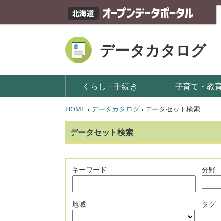
データカタログ
くらし・手続き
子育て・教
HOME
›
データカタログ
›
データセット検索
データセット検索
キーワード
分野
地域
タグ