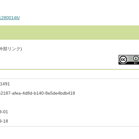
112800146/
 外部リンク)
1491
62187-afea-4d8d-b140-8e5de4bdb418
9-01
9-18