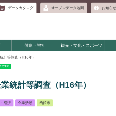
データカタログ
オープンデータ地図
お知ら
育
健康・福祉
観光・文化・スポーツ
統計等調査（H16年）
業統計等調査（H16年）
・経済
企業活動
函館市