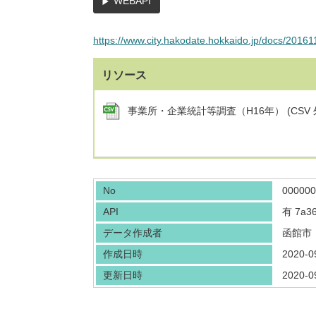
WEBAPI
https://www.city.hakodate.hokkaido.jp/docs/2016
リソース
事業所・企業統計等調査（H16年） (CSV
No
000000
API
有
7a3
データ作成者
函館市
作成日時
2020-0
更新日時
2020-0