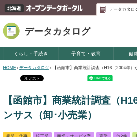
データカタロ
データカタログ
くらし・手続き
子育て・教育
健
HOME
›
データカタログ
›
【函館市】商業統計調査（H16（2004年）
【函館市】商業統計調査（H16（
ンサス（卸･小売業）
産業・仕事
鉱工業
商業・サービス業
商業
他2件