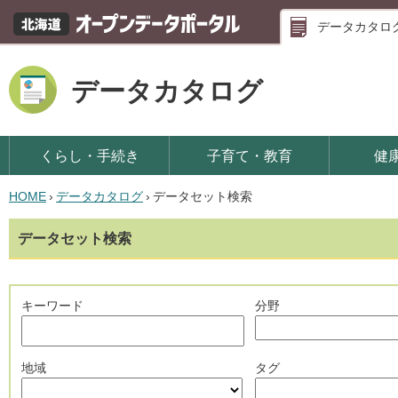
データカタロ
データカタログ
くらし・手続き
子育て・教育
健
HOME
›
データカタログ
›
データセット検索
データセット検索
キーワード
分野
地域
タグ