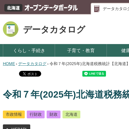
データカタロ
データカタログ
くらし・手続き
子育て・教育
健
HOME
›
データカタログ
›
令和７年(2025年)北海道税務統計【北海道
令和７年(2025年)北海道税
市政情報
行財政
財政
北海道