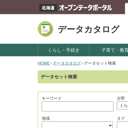
データカタログ
くらし・手続き
子育て・教
HOME
›
データカタログ
›
データセット検索
データセット検索
キーワード
分野
地域
タグ