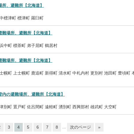
場所、避難所【北海道】
中標津町
標津町
羅臼町
避難場所、避難所【北海道】
浜中町
標茶町
弟子屈町
鶴居村
避難場所、避難所【北海道】
士幌町
上士幌町
鹿追町
新得町
清水町
中札内村
更別村
池田町
豊頃町
管内の避難場所、避難所【北海道】
津別町
置戸町
佐呂間町
遠軽町
湧別町
西興部村
雄武町
大空町
...
2
3
4
5
6
7
8
次のページ
»