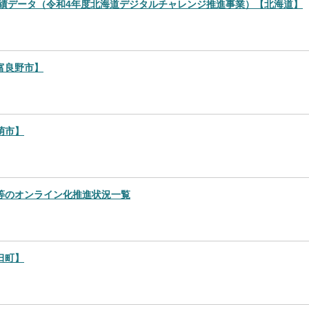
実績データ（令和4年度北海道デジタルチャレンジ推進事業）【北海道】
富良野市】
萌市】
等のオンライン化推進状況一覧
臼町】