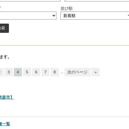
プ
並び順
ます。
...
2
3
4
5
6
7
8
次のページ
»
恵庭市】
種一覧