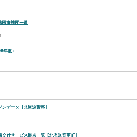
施医療機関一覧
市
5年度）
】
ープンデータ【北海道警察】
書交付サービス拠点一覧【北海道音更町】