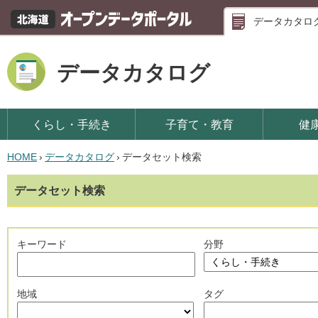
データカタロ
データカタログ
くらし・手続き
子育て・教育
健
HOME
›
データカタログ
›
データセット検索
データセット検索
キーワード
分野
地域
タグ