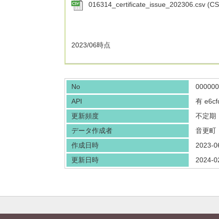
016314_certificate_issue_202306.csv (C
2023/06時点
No
000000
API
有
e6cf
更新頻度
不定期
データ作成者
音更町
作成日時
2023-0
更新日時
2024-0