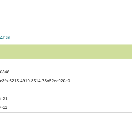
_2.htm
0848
c3fa-6215-4919-8514-73a52ec920e0
6-21
7-11