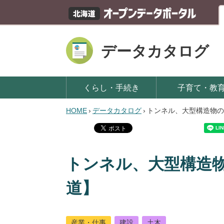
データカタログ
くらし・手続き
子育て・教
HOME
›
データカタログ
›
トンネル、大型構造物の
トンネル、大型構造
道】
産業・仕事
建設
土木