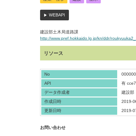
WEBAPI
建設部土木局道路課
http://www.pref.hokkaido.lg.jp/kn/ddr/roukyuuka2
リソース
No
000000
API
有
cce7
データ作成者
建設部
作成日時
2019-0
更新日時
2019-0
お問い合わせ