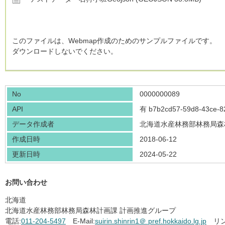
このファイルは、Webmap作成のためのサンプルファイルです。
ダウンロードしないでください。
No
0000000089
API
有
b7b2cd57-59d8-43ce-8
データ作成者
北海道水産林務部林務局森
作成日時
2018-06-12
更新日時
2024-05-22
お問い合わせ
北海道
北海道水産林務部林務局森林計画課 計画推進グループ
電話:
011-204-5497
E-Mail:
suirin.shinrin1＠ pref.hokkaido.lg.jp
リン