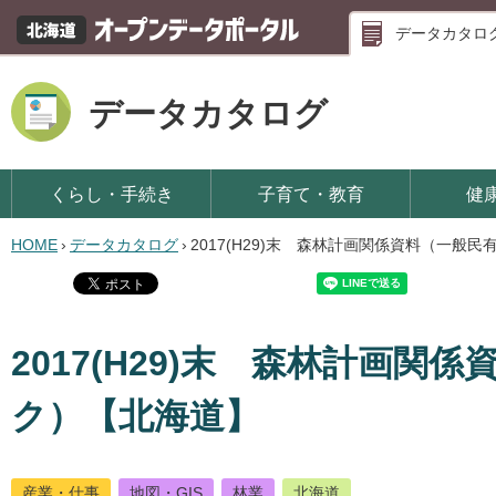
データカタロ
データカタログ
くらし・手続き
子育て・教育
健
HOME
›
データカタログ
›
2017(H29)末 森林計画関係資料（一般
2017(H29)末 森林計画
ク）【北海道】
産業・仕事
地図・GIS
林業
北海道