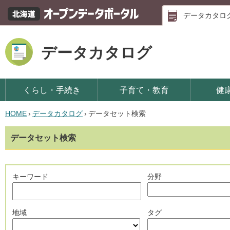
データカタロ
データカタログ
くらし・手続き
子育て・教育
健
HOME
›
データカタログ
›
データセット検索
データセット検索
キーワード
分野
地域
タグ