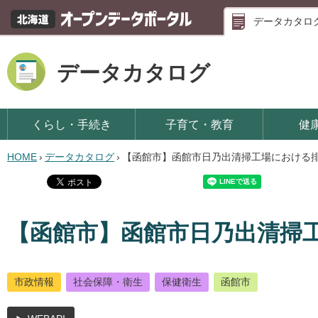
データカタロ
データカタログ
くらし・手続き
子育て・教育
健
HOME
›
データカタログ
›
【函館市】函館市日乃出清掃工場における
【函館市】函館市日乃出清掃
市政情報
社会保障・衛生
保健衛生
函館市