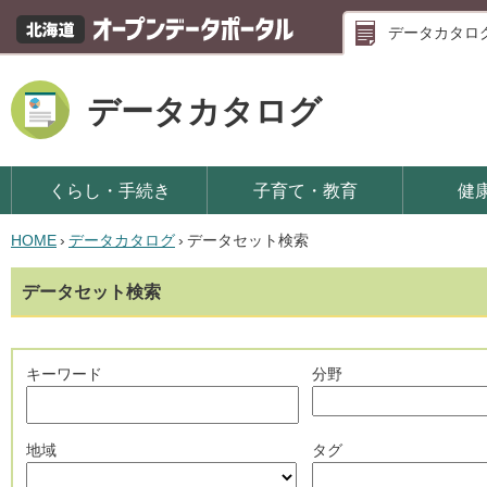
データカタロ
データカタログ
くらし・手続き
子育て・教育
健
HOME
›
データカタログ
›
データセット検索
データセット検索
キーワード
分野
地域
タグ