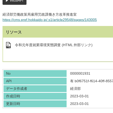
WEBAPI
経済部労働政策局雇用労政課働き方改革推進室
https://cms.pref.hokkaido.jp/.s1/article29548/pages/143005
リソース
令和元年度就業環境実態調査 (HTML 外部リンク)
No
0000001931
API
有
b0f6751f-f614-40ff-85
データ作成者
経済部
作成日時
2023-03-01
更新日時
2023-03-01