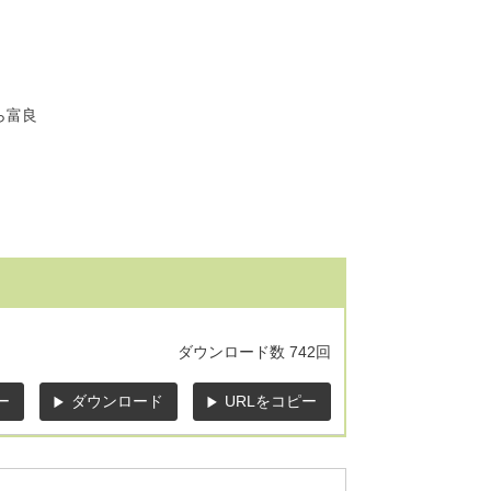
ら富良
ダウンロード数
742回
ー
ダウンロード
URLをコピー