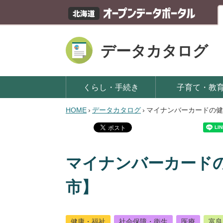
データカタログ
くらし・手続き
子育て・教
HOME
›
データカタログ
›
マイナンバーカードの健
マイナンバーカード
市】
健康・福祉
社会保障・衛生
医療
富良