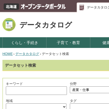
データカタロ
データカタログ
くらし・手続き
子育て・教育
健
HOME
›
データカタログ
›
データセット検索
データセット検索
キーワード
分野
地域
タグ