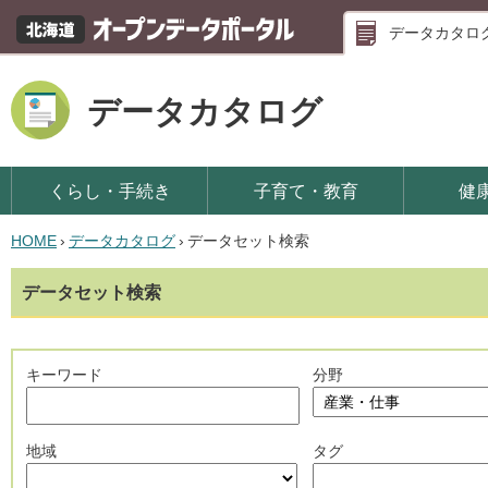
データカタロ
データカタログ
くらし・手続き
子育て・教育
健
HOME
›
データカタログ
›
データセット検索
データセット検索
キーワード
分野
地域
タグ