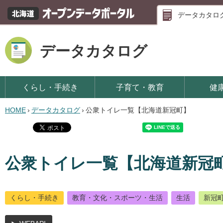
データカタロ
データカタログ
くらし・手続き
子育て・教育
健
HOME
›
データカタログ
›
公衆トイレ一覧【北海道新冠町】
公衆トイレ一覧【北海道新冠
くらし・手続き
教育・文化・スポーツ・生活
生活
新冠